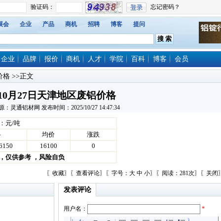
展会
企业
产品
商机
招聘
博客
提问
企业
品牌
报价
商机
人才
学院
百科
博客
会员
价格
>>正文
10月27日天津地区废铝价格
源：灵通铝材网 发布时间：2025/10/27 14:47:34
：元/吨
格
均价
涨跌
6150
16100
0
，仅供参考 ，风险自负
〖
收藏
〗〖
查看评论
〗〖字号：
大
中
小
〗〖阅读：281次〗〖
关闭
发表评论
用户名：
*