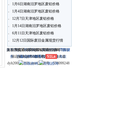
1月6日湖南汨罗地区废铝价格
1月4日湖南汨罗地区废铝价格
12月7日天津地区废铝价格
1月14日湖南汨罗地区废铝价格
6月11日天津地区废铝价格
12月12日国际废旧金属现货行情
关于我们
大冶市灵通科技有限公司 @ （435100）
版权所有 © 2006-2026灵通铝材网
电话：(0714)8765286 传真：
-
联系我们
-
本站招聘
-
广告服
鄂ICP
务
湖北省大冶市城北开发区新冶大道
-
商业合作
(0714)8765285 电子邮件：
备12005698号-1
-
服务内容
51La
-
服务条款
dylt2006@163.com QQ群号：558099248
213921375