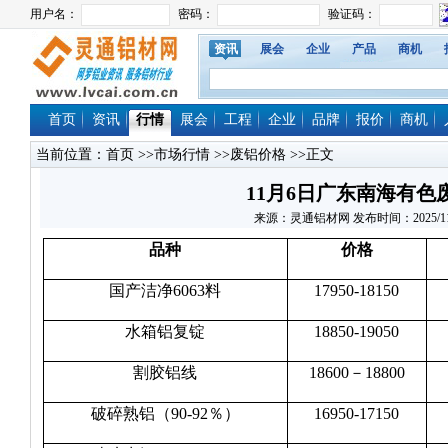
资讯
展会
企业
产品
商机
首页
资讯
行情
展会
工程
企业
品牌
报价
商机
当前位置：
首页
>>
市场行情
>>
废铝价格
>>正文
11月6日广东南海有色
来源：灵通铝材网 发布时间：2025/11/6 
品种
价格
国产洁净6063料
17950-18150
水箱铝复锭
18850-19050
割胶铝线
18600－18800
破碎熟铝（90-92％）
16950-17150