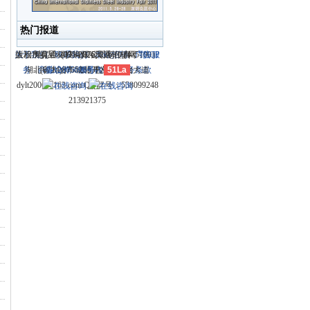
热门报道
关于我们
大冶市灵通科技有限公司 @ （435100）
版权所有 © 2006-2026灵通铝材网
电话：(0714)8765286 传真：
-
联系我们
-
本站招聘
-
广告服
鄂ICP
务
湖北省大冶市城北开发区新冶大道
-
商业合作
(0714)8765285 电子邮件：
备12005698号-1
-
服务内容
51La
-
服务条款
dylt2006@163.com QQ群号：558099248
213921375