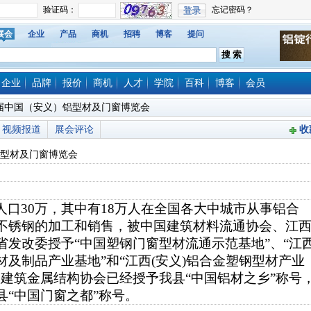
展会
企业
产品
商机
招聘
博客
提问
企业
品牌
报价
商机
人才
学院
百科
博客
会员
届中国（安义）铝型材及门窗博览会
视频报道
展会评论
收
型材及门窗博览会
人口30万，其中有18万人在全国各大中城市从事铝合
不锈钢的加工和销售，被中国建筑材料流通协会、江
省发改委授予“中国塑钢门窗型材流通示范基地”、“江
材及制品产业基地”和“江西(安义)铝合金塑钢型材产业
国建筑金属结构协会已经授予我县“中国铝材之乡”称号
县“中国门窗之都”称号。