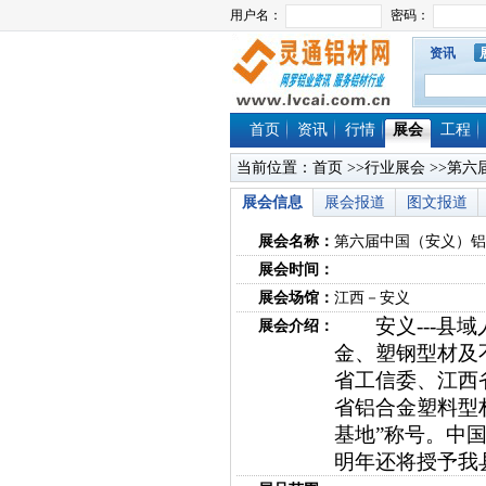
资讯
首页
资讯
行情
展会
工程
当前位置：
首页
>>
行业展会
>>第六
展会信息
展会报道
图文报道
展会名称：
第六届中国（安义）铝
展会时间：
展会场馆：
江西－安义
安义---县域
展会介绍：
金、塑钢型材及
省工信委、江西
省铝合金塑料型
基地”称号。中
明年还将授予我