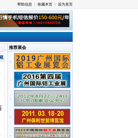
推荐展会
藏
西
西
，