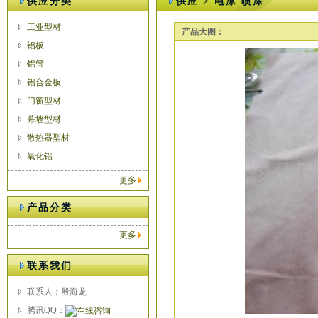
供应分类
供应 > 电泳 喷涂
工业型材
产品大图：
铝板
铝管
铝合金板
门窗型材
幕墙型材
散热器型材
氧化铝
更多
产品分类
更多
联系我们
联系人：殷海龙
腾讯QQ：