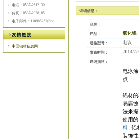
电话：0537-2612130
详细信息：
传真：0537-2938185
电子邮件：110985253@qq.com
品牌：
氧化铝
产品：
友情链接
电议
规格型号：
中国铝材信息网
2014/7/
发布时间：
详细描述：
电泳涂
点
铝
铝材的
易腐蚀
法来提
使用的
料
,
铝
装饰性