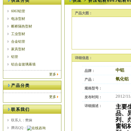
供应分类
供应 > 挤压铝材6063铝材
6063铝管
产品大图：
电泳型材
断桥隔热型材
工业型材
合金铝管
家具型材
铝管
详细信息：
铝合金玻璃幕墙
中铝
品牌：
更多
氧化铝
产品：
产品分类
规格型号：
2012/11
更多
发布时间：
主要
详细描述：
联系我们
品、
列、
联系人：樊娴
窗铝
腾讯QQ：