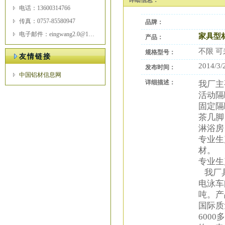
详细信息：
电话：13600314766
传真：0757-85580947
品牌：
电子邮件：eingwang2.0@163.com
家具型
产品：
不限 
规格型号：
友情链接
2014/3/
发布时间：
中国铝材信息网
详细描述：
我厂主
活动隔
固定隔
茶几脚
淋浴房
专业生
材。
专业生
我厂具
电泳车
吨。产品
国际质
600