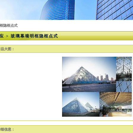
明框隐框点式
应 > 玻璃幕墙明框隐框点式
产品大图：
详细信息：