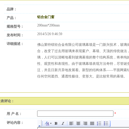
品牌：
铝合金门窗
产品：
200mm*200mm
规格型号：
2014/5/26 9:46:59
发布时间：
详细描述：
佛山莱特镁轻合金有限公司玻璃幕墙是一门新兴技术，玻璃
合，改变了过去用玻璃来表现窗户、幕墙、天顶的传统做法
璃，人们可以清晰地看到玻璃幕墙的整个结构系统，将单纯
性、观赏性和表现性。由于玻璃幕墙表现方法奇特，尽管诞
泛，并且日新月异地发展着。新型的结构体系——平面网索
任何空间遮挡、通透性极佳、变形大。是比较常用的幕墙。
发表评论：
用 户 名：
*
评论内容：