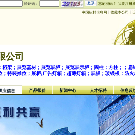
验证码：
忘记密码？
我要注册
中国铝材信息网
┊
收藏本公司
┊
限公司
；桁架；展览器材；展览展柜；展览展示柜；圆柱；方柱；；扁
位；特装摊位；展柜;广告灯箱；超薄灯箱；展板；玻镁板；防火
产品报价
新闻中心
人才招聘
信息反
供应信息