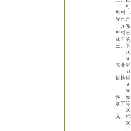
可分为1
型材，
配比是
、70
型材没
加工的
三、不
105
505
农业灌
515
输槽罐
601
606
性，如
加工等
606
具、栏
606
自建