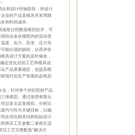
坏。
比和设计经验阶段，所设计
了企业的产品及模具开发周期
成本和时间成本。
成形过程数值模拟技术，可
获得铝合金在模腔内的流动变
、温度、应力、应变、压力等
中可能出现的缺陷，从而评价
和模具设计方案的及时修改，
以确定优化后的工艺和模具设
保证产品质量稳定，也提高模
型材现代化生产发展的必然趋
业，针对单个的铝型材产品
拟三维模型。通过使用有限元
，经过多次反复模拟，分析比
流速均匀性为关键目标，以确
并同步优化模具结构初始设计
数和挤压工艺参数二者相互适
挤压工艺完整配套”解决方