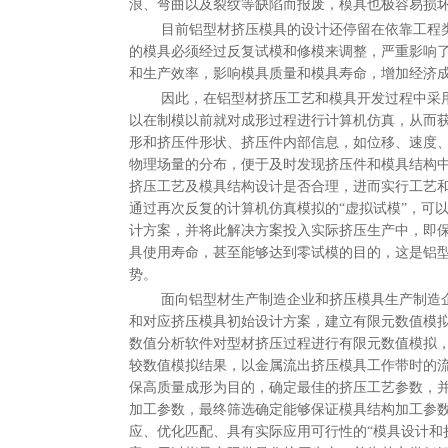
浪、弯曲以及裂纹等缺陷而报废，模具也极容易损
目前铝型材挤压模具的设计还停留在依靠工程类
的模具必须经过反复试模和修模来调整，严重影响
和生产效率，影响模具质量和模具寿命，增加经济
因此，在铝型材挤压工艺和模具开发过程中采用
以在制模以前就对成形过程进行计算机仿真，从而
形和挤压件形状、挤压件内部信息，如位移、速度
物理场量的分布，便于及时发现挤压件和模具结构
挤压工艺及模具结构设计是否合理，进而实行工艺
通过再次反复的计算机仿真模拟的“虚拟试模”，可
计方案，并将此解决方案投入实际挤压生产中，即
具使用寿命，甚至能够达到零试模的目的，这是铝
势。
面向铝型材生产制造企业和挤压模具生产制造企
和对应挤压模具初始设计方案，建立有限元数值模
数值分析软件对型材挤压过程进行有限元数值模拟
较数值模拟结果，以金属流出挤压模具工作带时的
保高质量成形为目的，确定最佳的挤压工艺参数，
加工参数，最终筛选确定能够保证模具结构加工参
应、优化匹配、具有实际应用可行性的“模具设计和