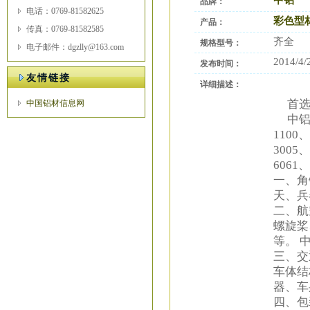
中铝
品牌：
电话：0769-81582625
彩色型
产品：
传真：0769-81582585
齐全
规格型号：
电子邮件：dgzlly@163.com
2014/4/
发布时间：
友情链接
详细描述：
首选
中国铝材信息网
中铝铝
1100
3005
6061、
一、角
天、兵
二、航
螺旋桨
等。 中
三、交
车体结
器、车
四、包