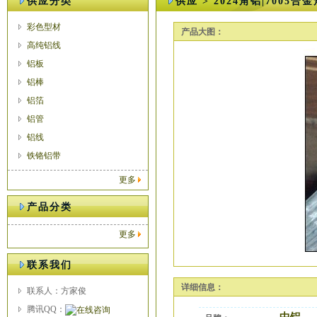
供应分类
供应 > 2024角铝|7005合
彩色型材
产品大图：
高纯铝线
铝板
铝棒
铝箔
铝管
铝线
铁铬铝带
更多
产品分类
更多
联系我们
详细信息：
联系人：方家俊
腾讯QQ：