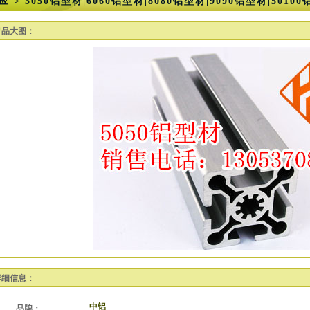
应 > 5050铝型材|6060铝型材|8080铝型材|9090铝型材|5010
产品大图：
详细信息：
中铝
品牌：