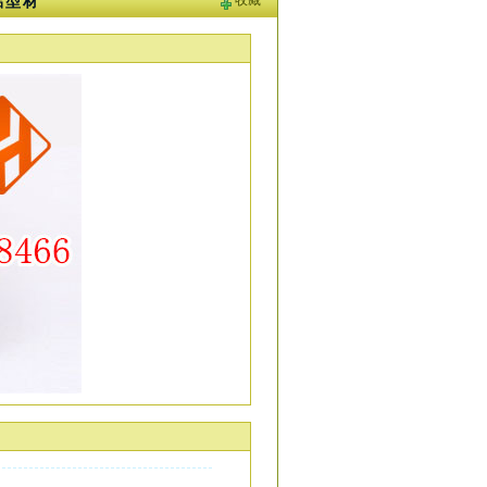
收藏
0铝型材