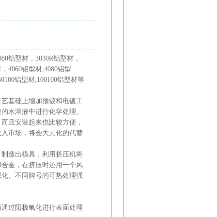
80铝型材，3030R铝型材，
，4060铝型材,4080铝型
50100铝型材,100100铝型材等
工艺基础上增加预镀和电镀工
酸的水溶液中进行化学处理。
，而且安装起来也比较方便，
投入市场，将会大元化的代替
、制造出模具，利用挤压机将
3合金，在挤压时还用一个风
强化。不同牌号的可热处理强
须通过阳极氧化进行表面处理