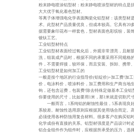
粉末静电喷涂铝型材：粉末静电喷涂型材的特点是
大大优于氧化着色型材。
等离子体增强电化学表面陶瓷化铝型材：该类型材
术。此型材产品质量优良，但成本较高。它具有20
据需要象印花布一样套色，型材表面色彩缤纷，装
镀钛工艺。
工业铝型材特点
工业铝型材表面经过氧化后，外观非常漂亮，且耐
洗，组装成产品时，根据不同的承重采用不同规格
件，不需要焊接，较环保，而且安装、拆卸、
工业铝型材是如何加工的
一般是按个地区的行业指导价(铝锭价)+加工费!加
价，电泳料价，喷涂料价，加工费用和生产商当地
钩，还包含运费，包装费!除去特殊定做基本工业铝
你要使用的尺寸，比如要用1米，那1米就是切割尺
一般而言，1系纯铝的耐蚀性最佳，5系表现良好，
系较差。耐蚀性选用原则应根据其使用场合而定。
必须使用各种防蚀用复合材料。很多客户在购买铝
化学成份有直接的关系。铝型材强度是产品设计时
铝合金组件作为组件时，应根据所承受的压力，选