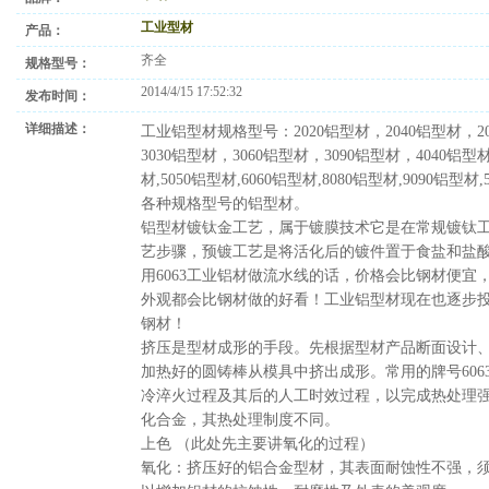
工业型材
产品：
齐全
规格型号：
2014/4/15 17:52:32
发布时间：
详细描述：
工业铝型材规格型号：2020铝型材，2040铝型材，20
3030铝型材，3060铝型材，3090铝型材，4040铝型材
材,5050铝型材,6060铝型材,8080铝型材,9090铝型材,
各种规格型号的铝型材。
铝型材镀钛金工艺，属于镀膜技术它是在常规镀钛
艺步骤，预镀工艺是将活化后的镀件置于食盐和盐
用6063工业铝材做流水线的话，价格会比钢材便宜
外观都会比钢材做的好看！工业铝型材现在也逐步
钢材！
挤压是型材成形的手段。先根据型材产品断面设计
加热好的圆铸棒从模具中挤出成形。常用的牌号606
冷淬火过程及其后的人工时效过程，以完成热处理
化合金，其热处理制度不同。
上色 （此处先主要讲氧化的过程）
氧化：挤压好的铝合金型材，其表面耐蚀性不强，