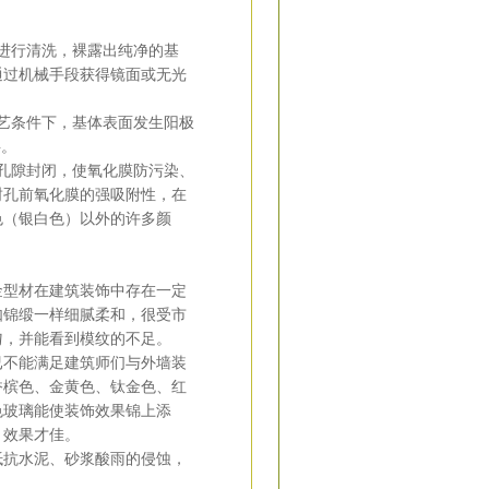
进行清洗，裸露出纯净的基
通过机械手段获得镜面或无光
艺条件下，基体表面发生阳极
层。
孔隙封闭，使氧化膜防污染、
封孔前氧化膜的强吸附性，在
色（银白色）以外的许多颜
金型材在建筑装饰中存在一定
如锦缎一样细腻柔和，很受市
匀，并能看到模纹的不足。
已不能满足建筑师们与外墙装
香槟色、金黄色、钛金色、红
色玻璃能使装饰效果锦上添
，效果才佳。
抵抗水泥、砂浆酸雨的侵蚀，