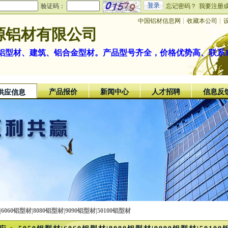
验证码：
忘记密码？
我要注册
中国铝材信息网
┊
收藏本公司
┊
源铝材有限公司
型材、建筑、铝合金型材。产品型号齐全，价格优势高、联系13053
产品报价
新闻中心
人才招聘
信息反
供应信息
|6060铝型材|8080铝型材|9090铝型材|50100铝型材