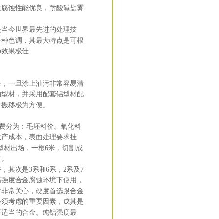
抗腐蚀性能优良，耐酸碱盐雾
是当今世界最先进的处理技
多种色调，其最大特点是可根
饰效果极佳
脏，一旦涂上油污非常容易清
的型材，并采用配套铝型材配
携带、搬移极为方便。
工费分为：毛坯料价。氧化料
生产成本，表面处理要求挂
型材出场，一根6米，切割成
寸。
其次是3系和6系，2系及7
高强度合金腐蚀环境下使用，
时非常关心，硬度首选跟合金
必须考虑的重要因素，成其是
择适当的合金。纯铝强度最