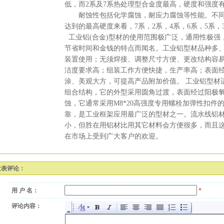
低，而2系及7系热处理型合金度最高，硬度和强度
耐蚀性包括化学腐蚀，耐应力腐蚀等性能。不同
达到的最高硬度来看，7系，2系，4系，6系，5系，
工业铝(合金)型材的使用范围极广泛，通用性极强
节省时间和金钱的特点而闻名。工业铝型材品种多
装置使用；无须焊接、调整尺寸方便、更改结构容
洁度要求高；组装工作方便快捷，生产率高；表面
涂、美观大方，可提高产品附加价值。 工业铝型材
组合结构，它的外型采用圆角过渡，表面经过阳极
蚀，它通常采用M8*20高强度专用螺栓加弹性扣件
靠，是工业框架应用最广泛的型材之一。流水线铝
小，但胜在用铝材比用其它材料会方便很多，而且
在市场上受到广大客户的欢迎。
发表评论：
用 户 名：
*
评论内容：