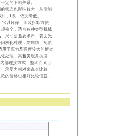
有一定的下相关系。
的状态也影响较大，从所能
3系，1系，依次降低。
，它以环保、组装拆卸方便、
、规格全，适合各种类型机械
易；尺寸公差要求严、表面光
经阳极化处理，防腐蚀、免喷
适用于应力及强度较大的框架
氧化处理，高雅美观并抗腐
的内部连接方式，坚固而又可
材，承受力相对来说会比较
这款的价格也相对比较便宜，