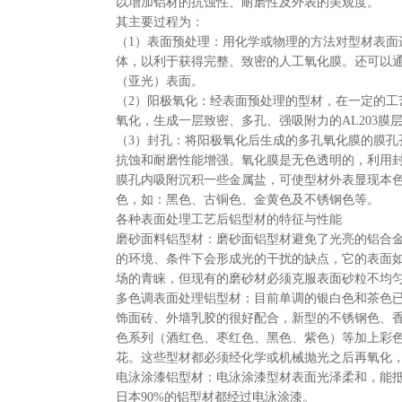
以增加铝材的抗蚀性、耐磨性及外表的美观度。
其主要过程为：
（1）表面预处理：用化学或物理的方法对型材表面
体，以利于获得完整、致密的人工氧化膜。还可以
（亚光）表面。
（2）阳极氧化：经表面预处理的型材，在一定的工
氧化，生成一层致密、多孔、强吸附力的AL203膜
（3）封孔：将阳极氧化后生成的多孔氧化膜的膜孔
抗蚀和耐磨性能增强。氧化膜是无色透明的，利用
膜孔内吸附沉积一些金属盐，可使型材外表显现本
色，如：黑色、古铜色、金黄色及不锈钢色等。
各种表面处理工艺后铝型材的特征与性能
磨砂面料铝型材：磨砂面铝型材避免了光亮的铝合
的环境、条件下会形成光的干扰的缺点，它的表面
场的青睐，但现有的磨砂材必须克服表面砂粒不均
多色调表面处理铝型材：目前单调的银白色和茶色
饰面砖、外墙乳胶的很好配合，新型的不锈钢色、
色系列（酒红色、枣红色、黑色、紫色）等加上彩
花。这些型材都必须经化学或机械抛光之后再氧化
电泳涂漆铝型材：电泳涂漆型材表面光泽柔和，能
日本90%的铝型材都经过电泳涂漆。