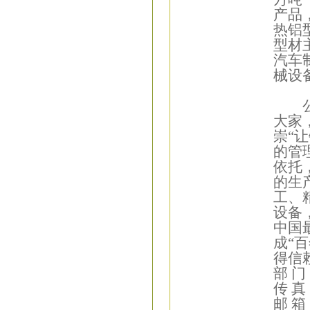
产品
热铝
型材
汽车
械设
公司
大家
崇“
的管
依托
的生
工、
设备
中国
成“
得信
部 
传 真：
邮 箱：