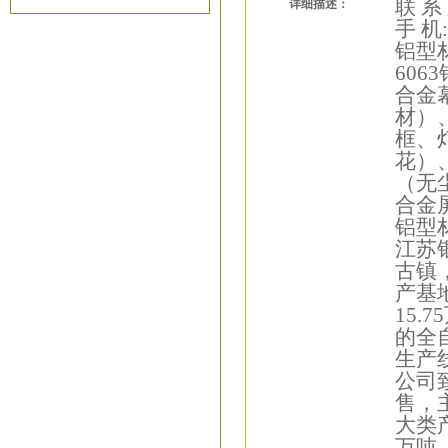
联 系
详细描述：
手 机:
铝型
60
合金
材）
框、
花）
（无
合金
铝型
江苏
古镇
产基地
15
的全
生产
公司
售，
大类
万吨