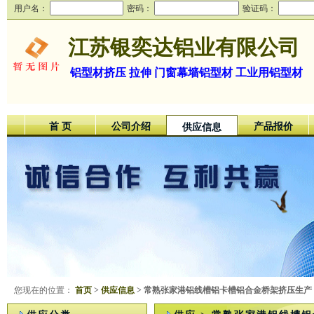
用户名：
密码：
验证码：
江苏银奕达铝业有限公司
铝型材挤压 拉伸 门窗幕墙铝型材 工业用铝型材
首 页
公司介绍
产品报价
供应信息
您现在的位置：
首页
>
供应信息
> 常熟张家港铝线槽铝卡槽铝合金桥架挤压生产