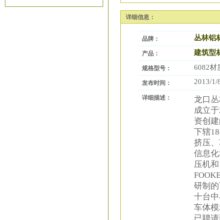
详细信息：
丛林铝
品牌：
建筑型
产品：
608
规格型号：
2013/1/
发布时间：
详细描述：
龙口丛
成立于
资创建
下辖1
挤压、
信息化
压机和
FOO
研制的
十台中
车体模
已聘请