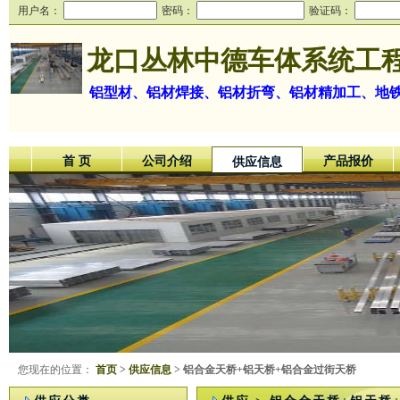
用户名：
密码：
验证码：
龙口丛林中德车体系统工
铝型材、铝材焊接、铝材折弯、铝材精加工、地
首 页
公司介绍
产品报价
供应信息
您现在的位置：
首页
>
供应信息
> 铝合金天桥+铝天桥+铝合金过街天桥