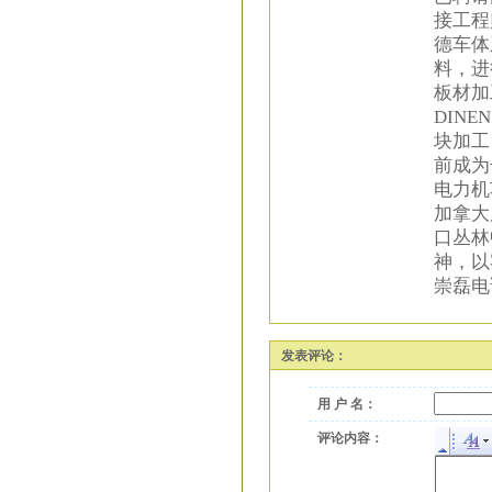
接工程
德车体
料，进
板材加
DIN
块加工
前成为
电力机
加拿大
口丛林
神，以
崇磊电话
发表评论：
用 户 名：
评论内容：