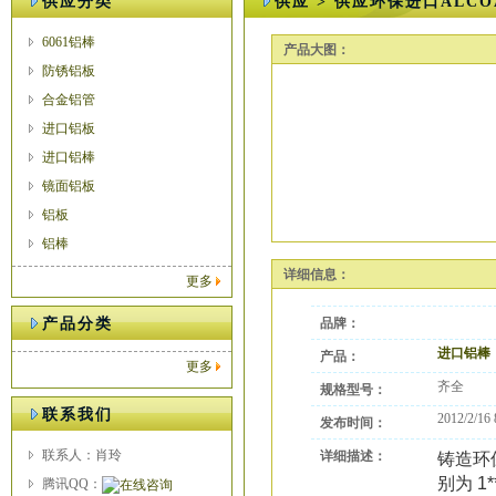
供应分类
供应 > 供应环保进口ALCOA
6061铝棒
产品大图：
防锈铝板
合金铝管
进口铝板
进口铝棒
镜面铝板
铝板
铝棒
详细信息：
更多
产品分类
品牌：
进口铝棒
产品：
更多
齐全
规格型号：
联系我们
2012/2/16 
发布时间：
联系人：肖玲
详细描述：
铸造环
别为
1*
腾讯QQ：