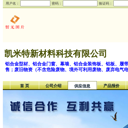
用户名：
密码：
验证码：
凯米特新材料科技有限公司
铝合金型材、铝合金门窗、幕墙、铝合金装饰板、铝板、履
售；废旧物资（不含危险废物、境外可利用废物、废弃电气
首 页
公司介绍
产品报价
供应信息