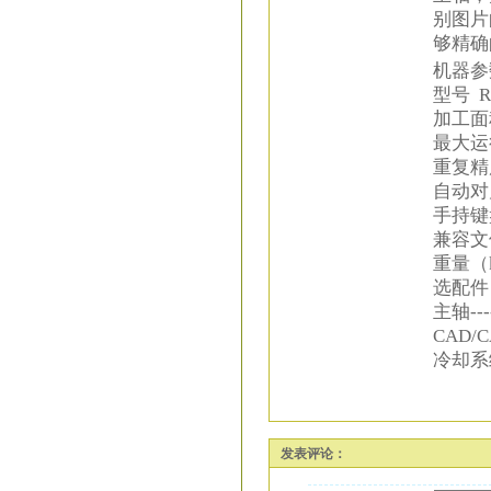
别图片
够精确
机器参
型号 R2
加工面积 (
最大运行
重复精度 
自动对
手持键
兼容文件
重量（kg
选配件
主轴---
CAD/C
冷却系
发表评论：