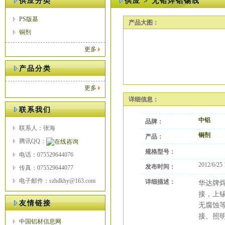
供应分类
供应 > 无铅焊铝锡线
PS版基
产品大图：
铜剂
更多
产品分类
更多
详细信息：
联系我们
中铝
品牌：
联系人：张海
铜剂
产品：
腾讯QQ：
规格型号：
电话：075529644076
2012/6/25 
发布时间：
传真：075529644077
电子邮件：szhdkhy@163.com
详细描述：
华达牌
接，上
友情链接
无腐蚀
接、照
中国铝材信息网