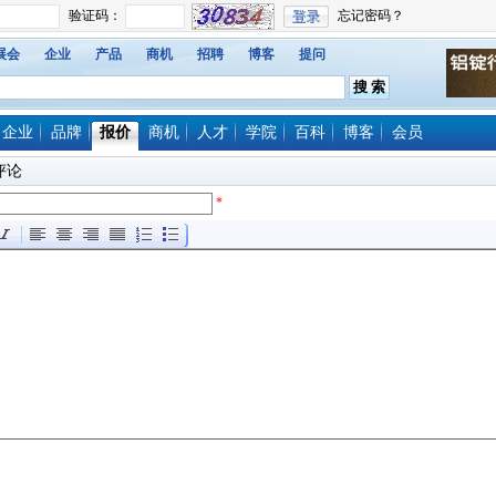
展会
企业
产品
商机
招聘
博客
提问
企业
品牌
报价
商机
人才
学院
百科
博客
会员
评论
*