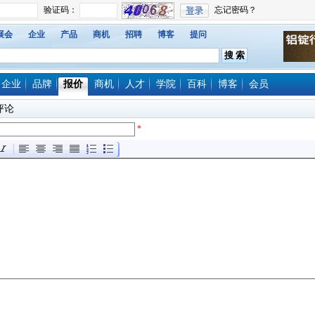
展会
企业
产品
商机
招聘
博客
提问
企业
品牌
报价
商机
人才
学院
百科
博客
会员
评论
*