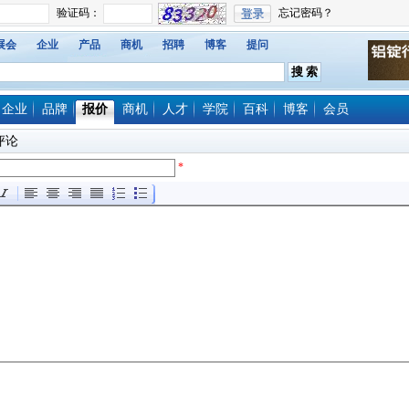
展会
企业
产品
商机
招聘
博客
提问
企业
品牌
报价
商机
人才
学院
百科
博客
会员
评论
*