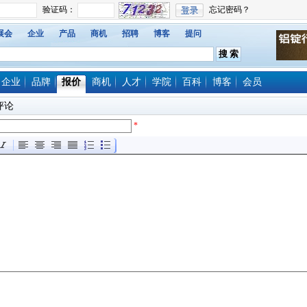
展会
企业
产品
商机
招聘
博客
提问
企业
品牌
报价
商机
人才
学院
百科
博客
会员
评论
*