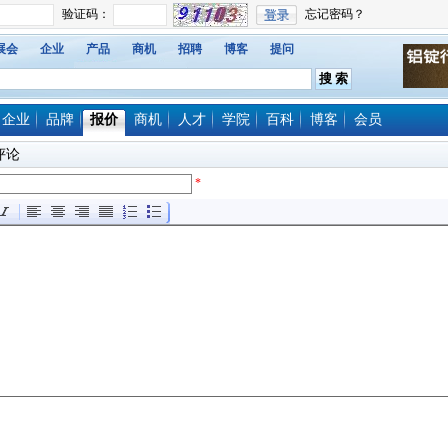
展会
企业
产品
商机
招聘
博客
提问
企业
品牌
报价
商机
人才
学院
百科
博客
会员
评论
*