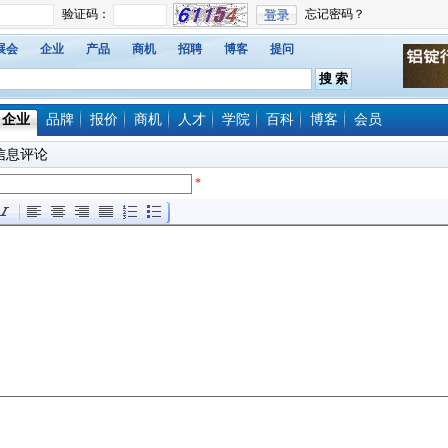
展会
企业
产品
商机
招聘
博客
提问
企业
品牌
报价
商机
人才
学院
百科
博客
会员
信息评论
*