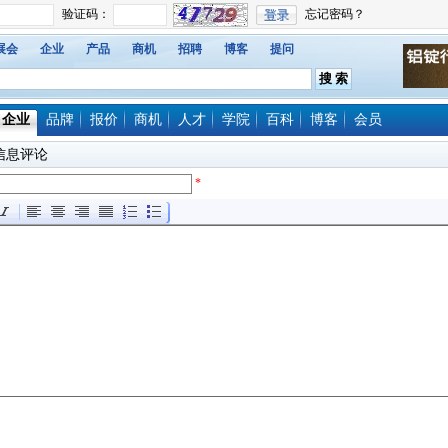
展会
企业
产品
商机
招聘
博客
提问
企业
品牌
报价
商机
人才
学院
百科
博客
会员
信息评论
*