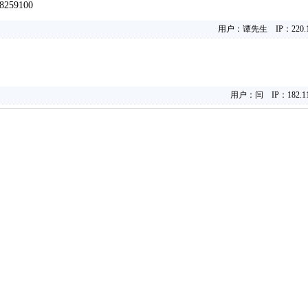
59100
用户：谭先生 IP：220.165
用户：闫 IP：182.112
4)8765286 传真：(0714)8765285 电子邮件：dylt2006@163.com QQ群号：558099248 2
灵通科技有限公司 @ （435100）湖北省大冶市城北开发区新冶大道
关于我们
版权所有 © 2006-2026灵通铝材网
-
联系我们
-
本站招聘
共有2条记录，每页显示25条，当前第1/1页
-
广告服务
鄂ICP备12005698号-1
-
商业合作
-
服务内容
51La
-
服务条款