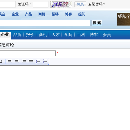
展会
企业
产品
商机
招聘
博客
提问
企业
品牌
报价
商机
人才
学院
百科
博客
会员
信息评论
*