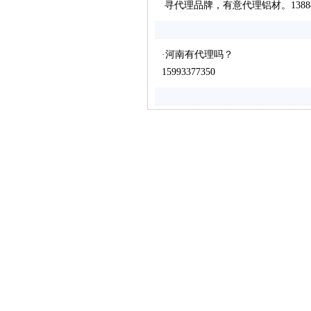
寻代理品牌，有意代理铝材。138882
·河南有代理吗？
15993377350
电话：(071
大冶市