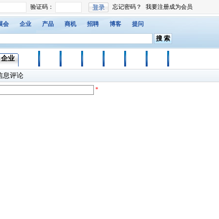
展会
企业
产品
商机
招聘
博客
提问
企业
品牌
报价
商机
人才
学院
百科
博客
会员
信息评论
*