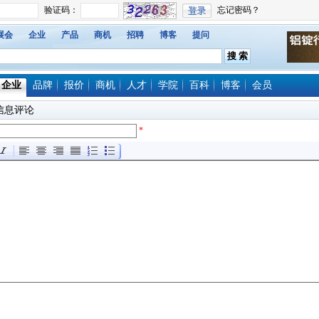
展会
企业
产品
商机
招聘
博客
提问
企业
品牌
报价
商机
人才
学院
百科
博客
会员
信息评论
*