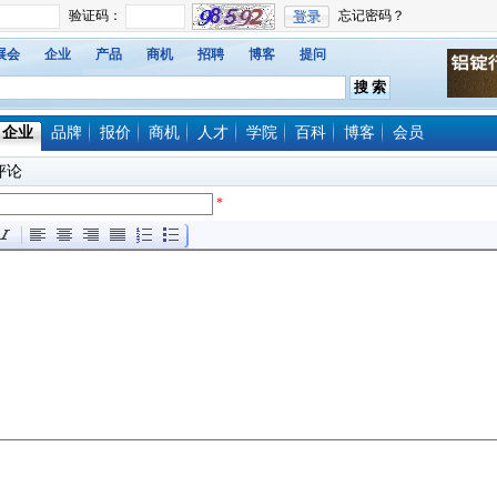
展会
企业
产品
商机
招聘
博客
提问
企业
品牌
报价
商机
人才
学院
百科
博客
会员
评论
*