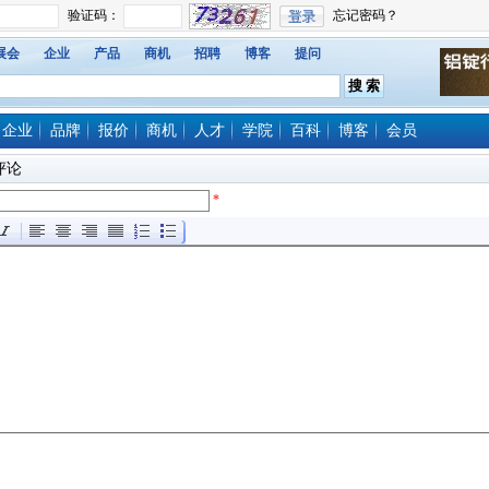
展会
企业
产品
商机
招聘
博客
提问
企业
品牌
报价
商机
人才
学院
百科
博客
会员
评论
*