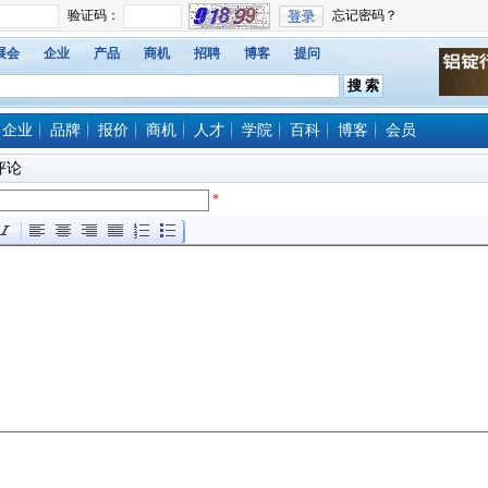
展会
企业
产品
商机
招聘
博客
提问
企业
品牌
报价
商机
人才
学院
百科
博客
会员
评论
*