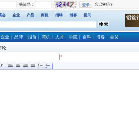
展会
企业
产品
商机
招聘
博客
提问
企业
品牌
报价
商机
人才
学院
百科
博客
会员
评论
*