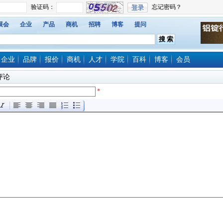
展会
企业
产品
商机
招聘
博客
提问
企业
品牌
报价
商机
人才
学院
百科
博客
会员
评论
*