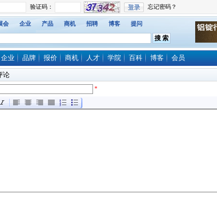
展会
企业
产品
商机
招聘
博客
提问
企业
品牌
报价
商机
人才
学院
百科
博客
会员
评论
*