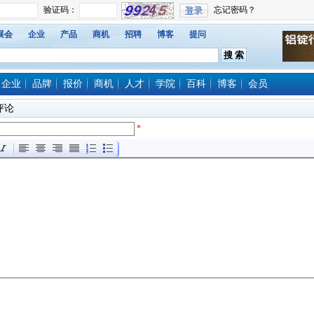
展会
企业
产品
商机
招聘
博客
提问
企业
品牌
报价
商机
人才
学院
百科
博客
会员
评论
*