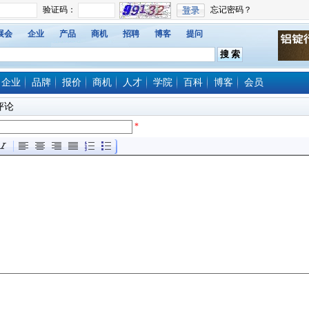
展会
企业
产品
商机
招聘
博客
提问
企业
品牌
报价
商机
人才
学院
百科
博客
会员
评论
*