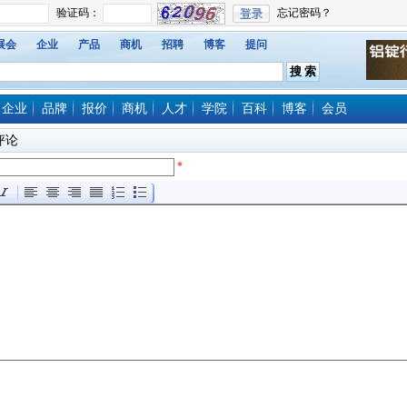
展会
企业
产品
商机
招聘
博客
提问
企业
品牌
报价
商机
人才
学院
百科
博客
会员
评论
*