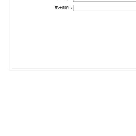
电子邮件：
电话：(0714)8765286 传真：(0714)8765285
大冶市灵通科技有限公司 @ （43510
关于我们
版权所有 © 2006-20
-
联系我们
-
本站招
共有