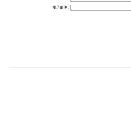
电子邮件：
电话：(0714)8765286 传真：(0714)8765285
大冶市灵通科技有限公司 @ （43510
关于我们
版权所有 © 2006-20
-
联系我们
-
本站招
共有