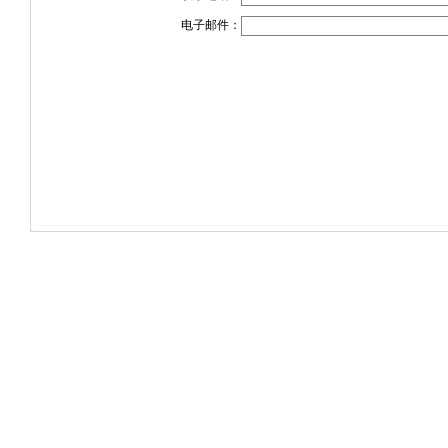
电子邮件：
电话：(0714)8765286 传真：(0714)8765285
大冶市灵通科技有限公司 @ （43510
关于我们
版权所有 © 2006-20
-
联系我们
-
本站招
共有