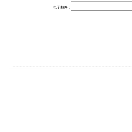
电子邮件：
电话：(0714)8765286 传真：(0714)8765285
大冶市灵通科技有限公司 @ （43510
关于我们
版权所有 © 2006-20
-
联系我们
-
本站招
共有